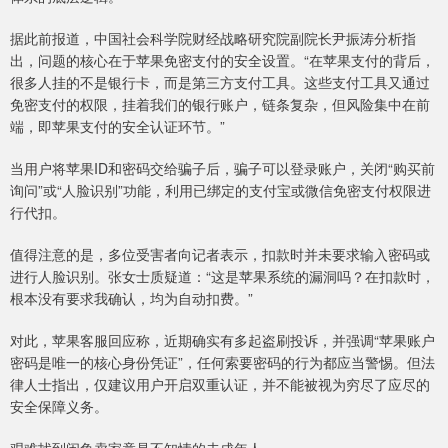
据此前报道，中国社会科学院财经战略研究院副院长尹振涛分析指
出，问题的核心在于苹果免密支付的安全设置。“在苹果支付的背后，
很多人挂的不是银行卡，而是第三方支付工具。这些支付工具又通过
免密支付的权限，挂着我们的银行账户，链条复杂，但风险集中在前
端，即苹果支付的安全认证环节。”
当用户将苹果ID和密码交给骗子后，骗子可以登录账户，关闭“购买前
询问”或“人脸识别”功能，利用已绑定的支付宝或微信免密支付权限进
行代扣。
值得注意的是，多位受害者向记者表示，扣款时并未要求输入密码或
进行人脸识别。张女士质疑道：“这是苹果系统的漏洞吗？在扣款时，
根本没有要求我确认，均为自动扣费。”
对此，苹果客服回应称，近期确实有多起盗刷投诉，并强调“苹果账户
密码是唯一的核心身份凭证”，任何索要密码的行为都应当警惕。但法
律人士指出，仅建议用户开启双重认证，并不能被视为穷尽了应尽的
安全保障义务。
艰难找到闲鱼卖家竟是不知情的未成年人