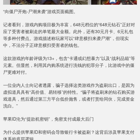
“向僵尸开炮-尸潮来袭”游戏页面截图。
记者看到，游戏内购项目极为丰富，648元档位的“648元钻石”正好对
应了受害者被刷走的单笔最大金额。此外，还有30元月卡、6元礼包
等多种付费点。游戏描述称玩家可以“肆意横扫来袭尸潮”，但现实
中，不法分子正肆意横扫受害者的钱包。
这款游戏的年龄评级为13+，包含“卡通或幻想暴力”以及“战利品箱”等
元素。但显然，利用其内购系统进行洗钱的犯罪分子，比游戏中的僵
尸更难对付。
一位业内人士向记者透露，骗子选择这类游戏作为盗刷出口，是因为
虚拟道具具有“高价值、易转移”的特性。“骗子将盗刷来的钻石购买游
戏道具，然后通过第三方平台低价抛售，或者打赏给同伙，完成资金
洗白。”
苹果ID沦为“提款机密钥”，免密支付成最大后门
为什么提供苹果ID和密码会导致银行卡被盗刷？这背后涉及苹果支付
体系的底层逻辑。