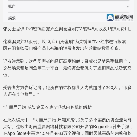
张女士提供ID和密码后账户立刻被盗刷了2笔648元以及1笔6元费用。
这类骗局并非孤例。以“闲鱼山姆盗刷”为关键词在小红书进行搜索，
因在闲鱼购买山姆会员卡被骗的消费者发出的求助帖数量众多。
记者注意到，这些受害者的经历高度相似：目标都是苹果手机用户，
交易场景都是闲鱼等二手平台，最终资金都流向了虚拟商品或游戏充
值。
受害者方方告诉记者，她所在的维权群几天内就超过了200人，“很多
人还在其他群里。”
“向僵尸开炮”成资金回收地？游戏内购机制解析
在此次骗局中，“向僵尸开炮-尸潮来袭”成为了多个案例的资金流向终
点站。这款由海南盛昌网络科技有限公司开发的Roguelike射击手游，
在App Store中高达4.5分且有63万个评价，同时因其高昂的内购价格