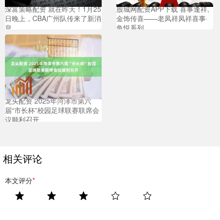
深富策略配资 就在昨天！1月25
股城网配资APP下载 喜事逢祥,
日晚上，CBA广州队传来了新消
金饰传喜——老凤祥凤祥喜事·
息
鱼悦系列
龙头配资 2025年菏泽市第六
届“市长杯”校园足球联赛联席会
议顺利召开
相关评论
本文评分
*