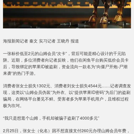
海报新闻记者 秦文 实习记者 王晓丹 报道
一张标价低至2元的山姆会员“次卡”，背后可能是精心设计的千元陷
阱。近期，多位消费者向记者反映，他们在闲鱼平台购买低价会员卡
后，导致绑定的苹果ID被盗刷，资金流向一款名为“向僵尸开炮-尸潮
来袭”的热门手游。
消费者张女士损失1302元、消费者刘女士损失4544元……记者调查发
现，这类以“山姆会员伪装”为外衣、以“提供苹果ID密码”为后门的盗刷
骗局，在网络平台屡见不鲜。受害者多为苹果手机用户，且维权过程
极为坎坷。
“我只是想逛个山姆，手机却被骗子盗刷了4000多元”
2月25日，张女士（化名）因不想直接支付260元办理山姆会员年费，